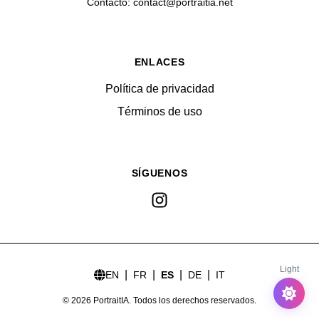
Contacto: contact@portraitia.net
ENLACES
Política de privacidad
Términos de uso
SÍGUENOS
Instagram
Light
|
|
|
|
EN
FR
ES
DE
IT
©
2026
PortraitIA.
Todos los derechos reservados.